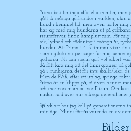
Prima besitter inga officiella meriter, men 
gått så många golfrundor i världen, utan att
hund i hemmet tid, men även tid för mig att
har jag med mig hundarna ut på golfbanan.
resursförsvar, finfin kamplust mm. För mig s
sök, lydnad och räddning i många år, tyck
hundar. Att Prima i 4–5 timmar visar sin uth
störningstäta miljöer säger för mig personli
golfbana Ni som spelar golf vet säkert vad 
då fått lära mig att det finns gränser på 
gå i bunkrarna, det får inte skälla/leka, d
Men de FÅR, efter ett utslag, springa rakt ut 
Prima är en klippa på, så även hennes m
och mormors mormor mor Flizan Och kan ti
nästan rörd över hur många generationer j
Självklart har jag koll på generationerna i
min ägo Minns förstås varenda en av dem
Bilde