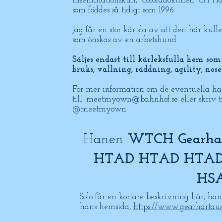
inseminationskull, ”Coloradokullen” CH H
som föddes så tidigt som 1996.
Jag får en stor känsla av att den här ku
som önskas av en arbetshund.
Säljes endast till kärleksfulla hem so
bruks, vallning, räddning, agility, nos
För mer information om de eventuella hana
till:
meetmyown@bahnhof.se
eller skriv 
@meetmyown
Hanen
WTCH Gearhar
HTAD HTAD HTAD
HSA
Solo får en kortare beskrivning här, hans
hans hemsida,
https://www.gearhartaus