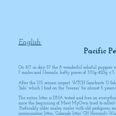
English:
Pacific Pe
On 8/7 in day 57 the 8 wonderful colorful puppies
7 males and 1 female, hefty pieces of 370g-420g <3
After the U.S. semen import. WTCH Gearharts 
“Solo” which I had on the “freezer” for almost 5 y
The entire litter is DNA tested and free on everythi
since the beginning of Meet MyOwn tried to collect 
Preferably older males, males with old pedigrees, ma
insemination litter, ‘Colorado litter’ CH Howard's W