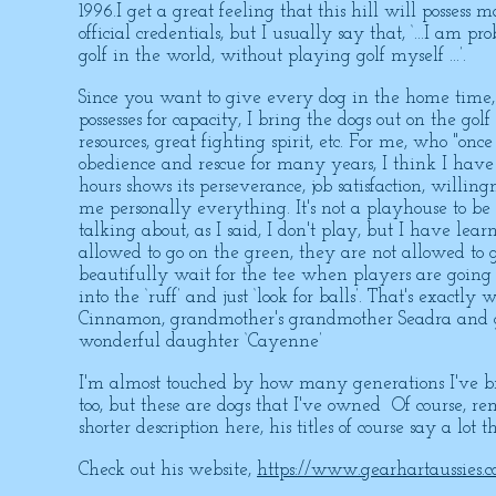
1996.
I get a great feeling that this hill will possess
official credentials, but I usually say that, ‘...I a
golf in the world, without playing golf myself ...’.
Since you want to give every dog in the home time,
possesses for capacity, I bring the dogs out on the golf
resources, great fighting spirit, etc. For me, who "on
obedience and rescue for many years, I think I have
hours shows its perseverance, job satisfaction, willingn
me personally everything. It's not a playhouse to b
talking about, as I said, I don't play, but I have lea
allowed to go on the green, they are not allowed to g
beautifully wait for the tee when players are going 
into the ‘ruff’ and just ‘look for balls’. That's exact
Cinnamon, grandmother's grandmother Seadra and 
wonderful daughter ‘Cayenne’
I'm almost touched by how many generations I've bre
too, but these are dogs that I've owned Of course,
shorter description here, his titles of course say a lot t
Check out his website,
https://www.gearhartaussies.