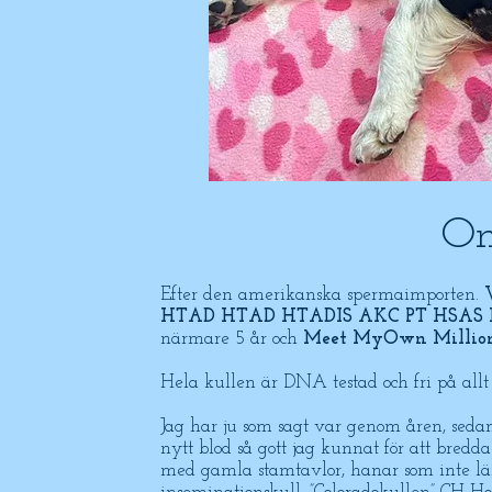
Om
​​​Efter den amerikanska spermaimporten.
HTAD HTAD HTADIS AKC PT HSAS H
närmare 5 år och
Meet MyOwn Million 
Hela kullen är DNA testad och fri på all
Jag har ju som sagt var genom åren, sed
nytt blod så gott jag kunnat för att bred
med gamla stamtavlor, hanar som inte läng