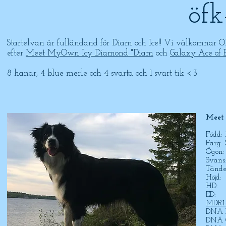
öfk
Startelvan är fulländand för Diam och Ice!! Vi välkomnar Ö
efter
Meet MyOwn Icy Diamond "Diam
och
Galaxy Ace of B
8 hanar, 4 blue merle och 4 svarta och 1 svart tik <3
Meet
Född:
Färg: 
Ögon:
Svans
Tänder
Höjd:
HD:
ED:
MDR1:
DNA P
DNA C