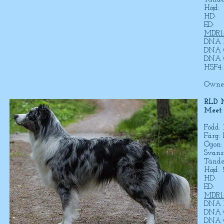
Höjd:
HD:
ED:
MDR1:
DNA P
DNA C
DNA C
HSF4:
Owne
RLD 
Meet
Född:
Färg: 
Ögon:
Svans
Tänder
Höjd:
HD:
ED:
MDR1:
DNA P
DNA C
DNA C