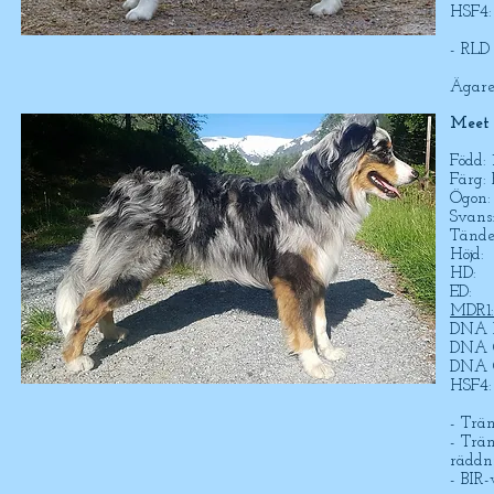
HSF4:
- RLD
Ägare:
Meet
Född:
Färg:
Ögon:
Svans
Tänder
Höjd:
HD:
ED:
MDR1:
DNA P
DNA C
DNA C
HSF4:
- Trän
- Trän
räddn
- BIR