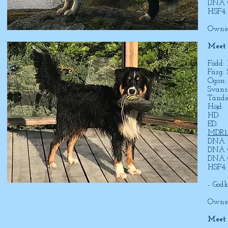
DNA C
HSF4:
Owner
Meet
Född:
Färg: 
Ögon:
Svans
Tänder
Höjd:
HD:
ED:
MDR1:
DNA P
DNA C
DNA C
HSF4:
- God
Owner
Meet